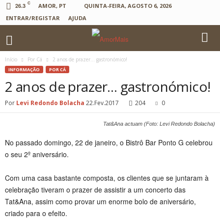
C
26.3
AMOR, PT
QUINTA-FEIRA, AGOSTO 6, 2026
ENTRAR/REGISTAR
AJUDA
Início
Por Cá
2 anos de prazer… gastronómico!
INFORMAÇÃO
POR CÁ
2 anos de prazer… gastronómico!
Por
Levi Redondo Bolacha
22.Fev.2017
204
0
Tat&Ana actuam (Foto: Levi Redondo Bolacha)
No passado domingo, 22 de janeiro, o Bistrô Bar Ponto G celebrou
o seu 2º aniversário.
Com uma casa bastante composta, os clientes que se juntaram à
celebração tiveram o prazer de assistir a um concerto das
Tat&Ana, assim como provar um enorme bolo de aniversário,
criado para o efeito.