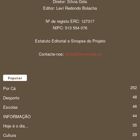
Diretor: Sílvia Góis
Editor: Levi Redondo Bolacha
Nº de registo ERC: 127317
NIPC: 513 554 076
Estatuto Editorial e Sinopse do Projeto
Contacte-nos:
jornal@amormais.pt
Popular
252
Por Cá
48
Desporto
46
Escolas
44
INFORMAÇÃO
35
Hoje é o dia...
29
Cultura