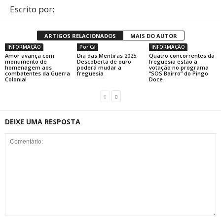
Escrito por:
ARTIGOS RELACIONADOS
MAIS DO AUTOR
INFORMAÇÃO
Por Cá
INFORMAÇÃO
Amor avança com
Dia das Mentiras 2025.
Quatro concorrentes da
monumento de
Descoberta de ouro
freguesia estão a
homenagem aos
poderá mudar a
votação no programa
combatentes da Guerra
freguesia
“SOS Bairro” do Pingo
Colonial
Doce
DEIXE UMA RESPOSTA