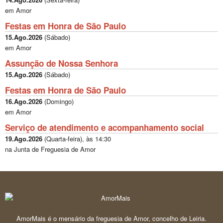
em Amor
Festas em Honra de São Paulo
15.Ago.2026
(
Sábado
)
em Amor
Assunção de Nossa Senhora
15.Ago.2026
(
Sábado
)
Festas em Honra de São Paulo
16.Ago.2026
(
Domingo
)
em Amor
Serviço de atendimento e acompanhamento social
19.Ago.2026
(
Quarta-feira
), às
14:30
na Junta de Freguesia de Amor
AmorMais é o mensário da freguesia de Amor, concelho de Leiria.