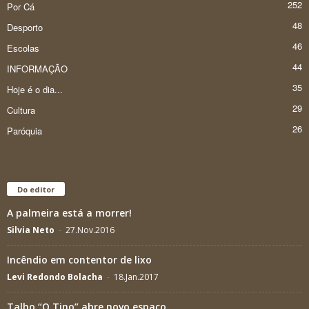
252
Por Cá
48
Desporto
46
Escolas
44
INFORMAÇÃO
35
Hoje é o dia...
29
Cultura
26
Paróquia
Do editor
A palmeira está a morrer!
Silvia Neto
-
27.Nov.2016
Incêndio em contentor de lixo
Levi Redondo Bolacha
-
18.Jan.2017
Talho “O Tino” abre novo espaço