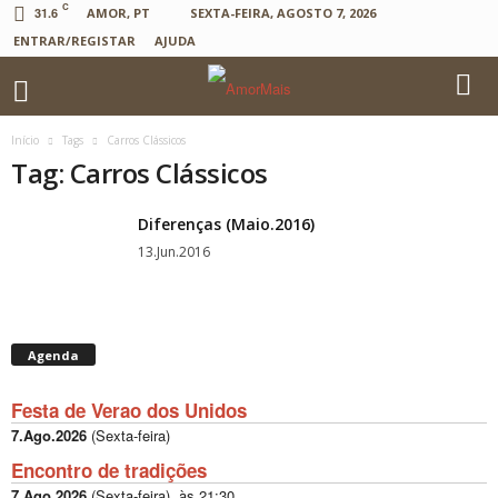
C
31.6
AMOR, PT
SEXTA-FEIRA, AGOSTO 7, 2026
ENTRAR/REGISTAR
AJUDA
Início
Tags
Carros Clássicos
Tag: Carros Clássicos
Diferenças (Maio.2016)
13.Jun.2016
Agenda
Festa de Verao dos Unidos
7.Ago.2026
(
Sexta-feira
)
Encontro de tradições
7.Ago.2026
(
Sexta-feira
), às
21:30