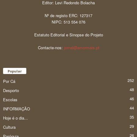
Editor: Levi Redondo Bolacha
Nº de registo ERC: 127317
NIPC: 513 554 076
Estatuto Editorial e Sinopse do Projeto
Contacte-nos:
jornal@amormais.pt
Popular
252
Por Cá
48
Desporto
46
Escolas
44
INFORMAÇÃO
35
Hoje é o dia...
29
Cultura
26
Paróquia