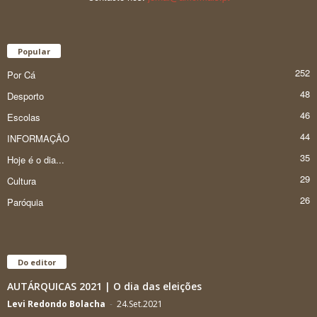
Popular
252
Por Cá
48
Desporto
46
Escolas
44
INFORMAÇÃO
35
Hoje é o dia...
29
Cultura
26
Paróquia
Do editor
AUTÁRQUICAS 2021 | O dia das eleições
Levi Redondo Bolacha
-
24.Set.2021