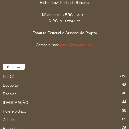
Editor: Levi Redondo Bolacha
Nº de registo ERC: 127317
NIPC: 513 554 076
Estatuto Editorial e Sinopse do Projeto
Contacte-nos:
jornal@amormais.pt
Popular
252
Por Cá
48
Desporto
46
Escolas
44
INFORMAÇÃO
35
Hoje é o dia...
29
Cultura
26
Paróquia