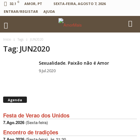
C
32.1
AMOR, PT
SEXTA-FEIRA, AGOSTO 7, 2026
ENTRAR/REGISTAR
AJUDA
Início
Tags
JUN2020
Tag: JUN2020
Sexualidade. Paixão não é Amor
9.Jul.2020
Agenda
Festa de Verao dos Unidos
7.Ago.2026
(
Sexta-feira
)
Encontro de tradições
7.Ago.2026
(
Sexta-feira
), às
21:30