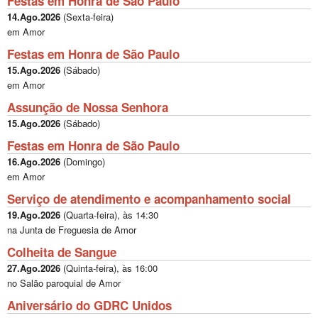
Festas em Honra de São Paulo
14.Ago.2026
(
Sexta-feira
)
em Amor
Festas em Honra de São Paulo
15.Ago.2026
(
Sábado
)
em Amor
Assunção de Nossa Senhora
15.Ago.2026
(
Sábado
)
Festas em Honra de São Paulo
16.Ago.2026
(
Domingo
)
em Amor
Serviço de atendimento e acompanhamento social
19.Ago.2026
(
Quarta-feira
), às
14:30
na Junta de Freguesia de Amor
Colheita de Sangue
27.Ago.2026
(
Quinta-feira
), às
16:00
no Salão paroquial de Amor
Aniversário do GDRC Unidos