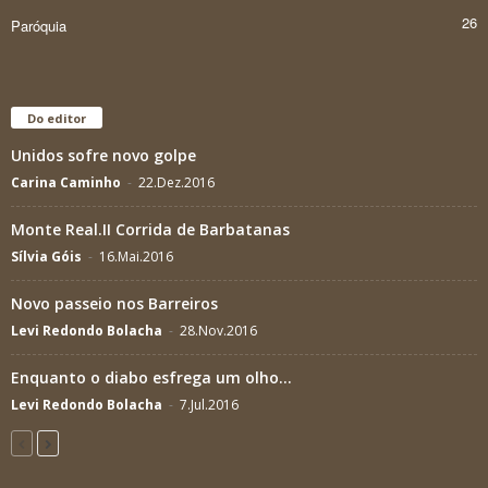
26
Paróquia
Do editor
Unidos sofre novo golpe
Carina Caminho
-
22.Dez.2016
Monte Real.II Corrida de Barbatanas
Sílvia Góis
-
16.Mai.2016
Novo passeio nos Barreiros
Levi Redondo Bolacha
-
28.Nov.2016
Enquanto o diabo esfrega um olho…
Levi Redondo Bolacha
-
7.Jul.2016