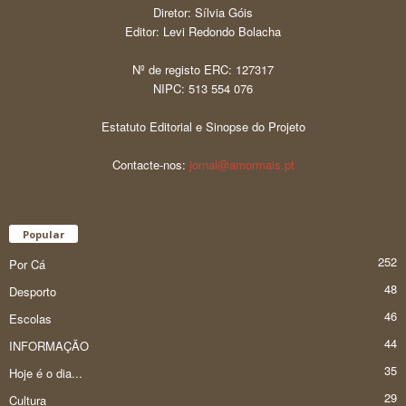
Diretor: Sílvia Góis
Editor: Levi Redondo Bolacha
Nº de registo ERC: 127317
NIPC: 513 554 076
Estatuto Editorial e Sinopse do Projeto
Contacte-nos:
jornal@amormais.pt
Popular
252
Por Cá
48
Desporto
46
Escolas
44
INFORMAÇÃO
35
Hoje é o dia...
29
Cultura