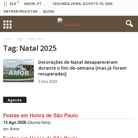
C
24.9
AMOR, PT
SEGUNDA-FEIRA, AGOSTO 10, 2026
ENTRAR/REGISTAR
AJUDA
Início
Tags
Natal 2025
Tag: Natal 2025
Decorações de Natal desapareceram
durante o fim-de-semana [mas já foram
recuperadas]
3.Dez.2025
Agenda
Festas em Honra de São Paulo
13.Ago.2026
(
Quinta-feira
)
em Amor