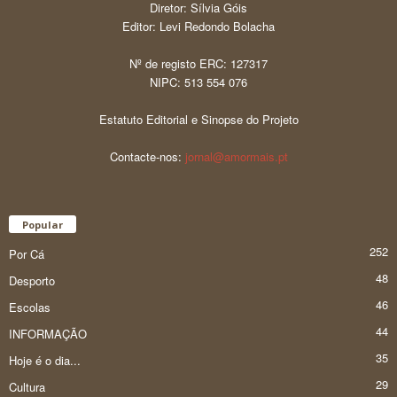
Diretor: Sílvia Góis
Editor: Levi Redondo Bolacha
Nº de registo ERC: 127317
NIPC: 513 554 076
Estatuto Editorial e Sinopse do Projeto
Contacte-nos:
jornal@amormais.pt
Popular
252
Por Cá
48
Desporto
46
Escolas
44
INFORMAÇÃO
35
Hoje é o dia...
29
Cultura