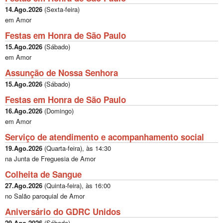
14.Ago.2026
(
Sexta-feira
)
em Amor
Festas em Honra de São Paulo
15.Ago.2026
(
Sábado
)
em Amor
Assunção de Nossa Senhora
15.Ago.2026
(
Sábado
)
Festas em Honra de São Paulo
16.Ago.2026
(
Domingo
)
em Amor
Serviço de atendimento e acompanhamento social
19.Ago.2026
(
Quarta-feira
), às
14:30
na Junta de Freguesia de Amor
Colheita de Sangue
27.Ago.2026
(
Quinta-feira
), às
16:00
no Salão paroquial de Amor
Aniversário do GDRC Unidos
29.Ago.2026
(
Sábado
)