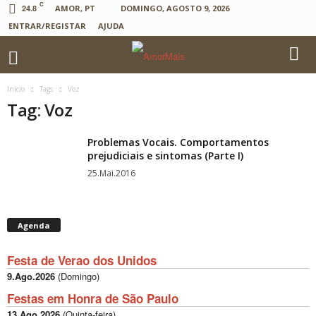
C
24.8
AMOR, PT
DOMINGO, AGOSTO 9, 2026
ENTRAR/REGISTAR
AJUDA
Início
Tags
Voz
Tag: Voz
Problemas Vocais. Comportamentos
prejudiciais e sintomas (Parte I)
25.Mai.2016
Agenda
Festa de Verao dos Unidos
9.Ago.2026
(
Domingo
)
Festas em Honra de São Paulo
13.Ago.2026
(
Quinta-feira
)