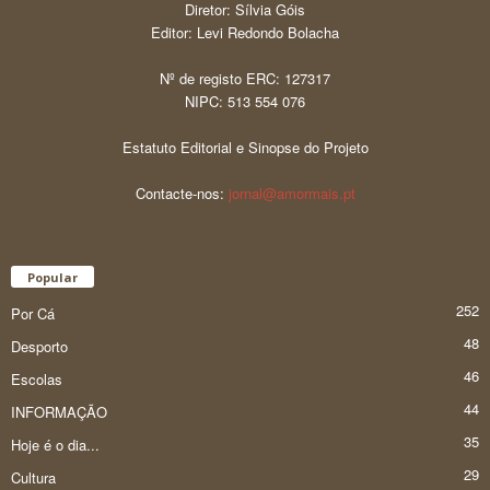
Diretor: Sílvia Góis
Editor: Levi Redondo Bolacha
Nº de registo ERC: 127317
NIPC: 513 554 076
Estatuto Editorial e Sinopse do Projeto
Contacte-nos:
jornal@amormais.pt
Popular
252
Por Cá
48
Desporto
46
Escolas
44
INFORMAÇÃO
35
Hoje é o dia...
29
Cultura