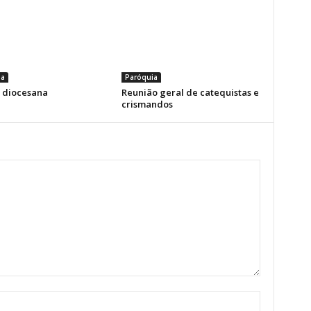
ia
Paróquia
a diocesana
Reunião geral de catequistas e
crismandos