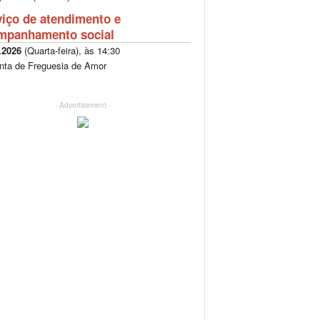
viço de atendimento e
mpanhamento social
.2026
(
Quarta-feira
), às
14:30
nta de Freguesia de Amor
- Advertisement -