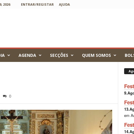
, 2026
ENTRAR/REGISTAR
AJUDA
IA
AGENDA
SECÇÕES
QUEM SOMOS
BOL
Ag
Fes
9.Ag
0
Fes
13.A
em A
Fes
14.A