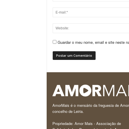
Guardar o meu nome, email e site neste n
AmorMais é o mensário da freguesia de Amor
concelho de Leiria.
Propriedade: Amor Mais - Associação de