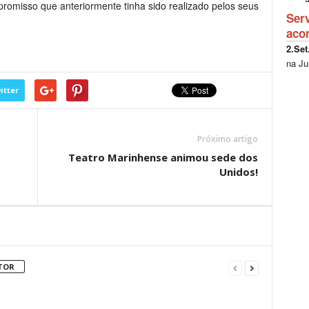
omisso que anteriormente tinha sido realizado pelos seus
Ser
aco
2.Set
na Ju
itter
Próximo artigo
Teatro Marinhense animou sede dos
Unidos!
TOR