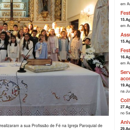
em A
Fes
15.A
em A
Ass
15.A
Fes
16.A
em A
Ser
aco
19.A
na Ju
Col
27.A
no Sa
Ani
realizaram a sua Profissão de Fé na Igreja Paroquial de
29.A