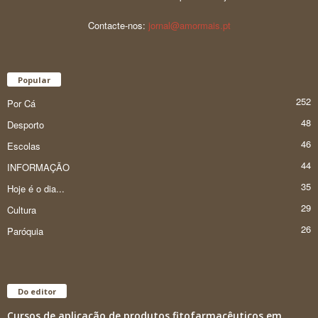
Contacte-nos:
jornal@amormais.pt
Popular
252
Por Cá
48
Desporto
46
Escolas
44
INFORMAÇÃO
35
Hoje é o dia...
29
Cultura
26
Paróquia
Do editor
Cursos de aplicação de produtos fitofarmacêuticos em