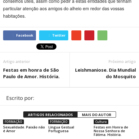
conselhos úteis, assim como pedir a estas entidades que tenham
particular atenção aos amigos do alheio em redor das vossas
habitações.
Facebook
Twitter
Artigo anterior
Próximo artigo
Festas em honra de São
Leishmaniose. Dia Mundial
Paulo de Amor. História.
do Mosquito
Escrito por:
ARTIGOS RELACIONADOS
MAIS DO AUTOR
FORMAÇÃO
FORMAÇÃO
Cultura
Sexualidade. Paixão não
Língua Gestual
Festas em Honra de
é Amor
Portuguesa
Nossa Senhora de
Fátima. História.