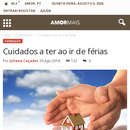
C
30.3
AMOR, PT
QUINTA-FEIRA, AGOSTO 6, 2026
ENTRAR/REGISTAR
AJUDA
Início
FORMAÇÃO
Cuidados a ter ao ir de férias
FORMAÇÃO
Cuidados a ter ao ir de férias
Por
Juliana Caçador
20.Ago.2016
132
0