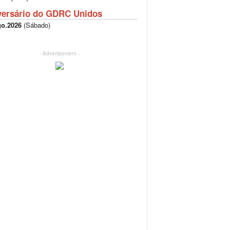
versário do GDRC Unidos
go.2026
(
Sábado
)
- Advertisement -