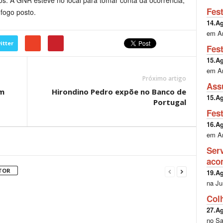
. A GNR esteve no local para tomar conta da ocorrência,
Fes
fogo posto.
14.A
em A
itter
Fes
15.A
em A
Próximo artigo
Ass
m
Hirondino Pedro expõe no Banco de
15.A
Portugal
Fes
16.A
em A
Ser
aco
TOR
19.A
na Ju
Col
27.A
no Sa