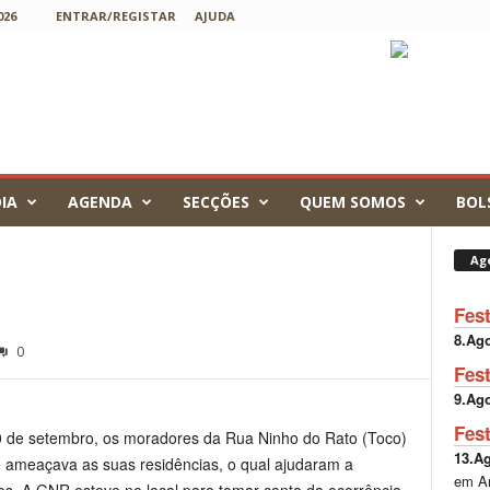
026
ENTRAR/REGISTAR
AJUDA
IA
AGENDA
SECÇÕES
QUEM SOMOS
BOL
Ag
Fes
8.Ag
0
Fes
9.Ag
Fes
 de setembro, os moradores da Rua Ninho do Rato (Toco)
13.A
 ameaçava as suas residências, o qual ajudaram a
em A