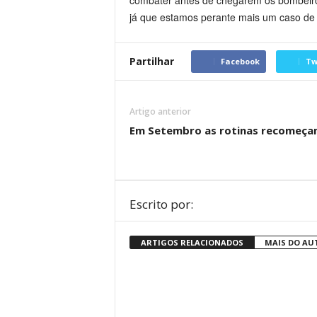
combater antes de chegarem os bombeiros
já que estamos perante mais um caso de 
Partilhar
Facebook
Tw
Artigo anterior
Em Setembro as rotinas recomeça
Escrito por:
ARTIGOS RELACIONADOS
MAIS DO AU