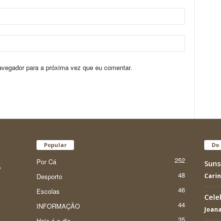
avegador para a próxima vez que eu comentar.
Popular
Do 
252
Por Cá
Suns
,
48
Desporto
Cari
46
Escolas
Cele
44
INFORMAÇÃO
Joan
35
Hoje é o dia...