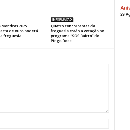
Ani
29.A
INFORMAÇÃO
 Mentiras 2025.
Quatro concorrentes da
erta de ouro poderá
freguesia estão a votação no
a freguesia
programa “SOS Bairro” do
Pingo Doce