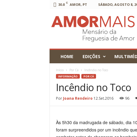
C
30.8
AMOR, PT
SÁBADO, AGOSTO 8, 2
AmorMais
HOME
EDIÇÕES
MULTIMÉD
Início
Por Cá
Incêndio no Toco
INFORMAÇÃO
POR CÁ
Incêndio no Toco
Por
Joana Rendeiro
12.Set.2016
96
Às 5h30 da madrugada de sábado, dia 10
foram surpreendidos por um incêndio que