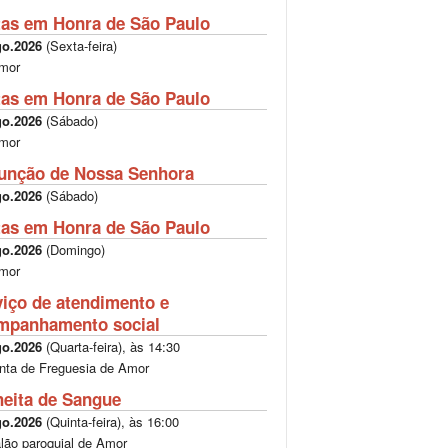
tas em Honra de São Paulo
go.2026
(
Sexta-feira
)
mor
tas em Honra de São Paulo
go.2026
(
Sábado
)
mor
unção de Nossa Senhora
go.2026
(
Sábado
)
tas em Honra de São Paulo
go.2026
(
Domingo
)
mor
viço de atendimento e
mpanhamento social
go.2026
(
Quarta-feira
), às
14:30
nta de Freguesia de Amor
heita de Sangue
go.2026
(
Quinta-feira
), às
16:00
lão paroquial de Amor