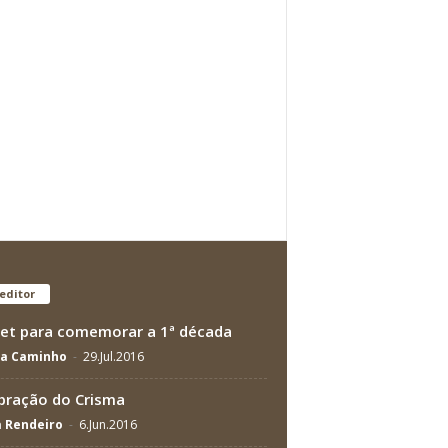
editor
et para comemorar a 1ª década
na Caminho
-
29.Jul.2016
bração do Crisma
a Rendeiro
-
6.Jun.2016