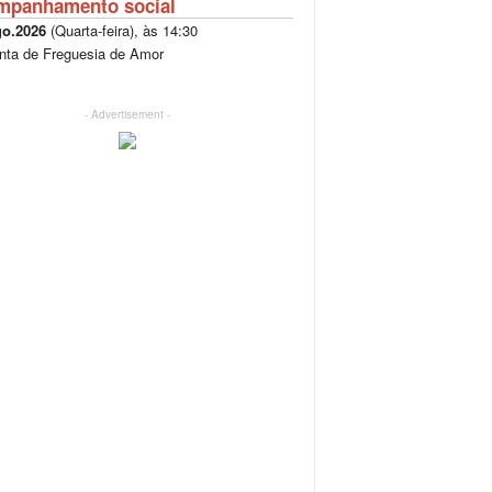
mpanhamento social
go.2026
(
Quarta-feira
), às
14:30
nta de Freguesia de Amor
- Advertisement -