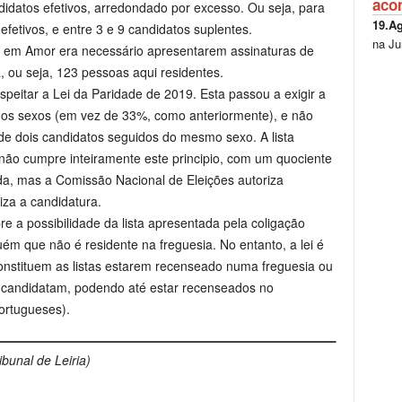
aco
didatos efetivos, arredondado por excesso. Ou seja, para
19.A
 efetivos, e entre 3 e 9 candidatos suplentes.
na Ju
es em Amor era necessário apresentarem assinaturas de
, ou seja, 123 pessoas aqui residentes.
peitar a Lei da Paridade de 2019. Esta passou a exigir a
s sexos (em vez de 33%, como anteriormente), e não
de dois candidatos seguidos do mesmo sexo. A lista
não cumpre inteiramente este principio, com um quociente
da, mas a Comissão Nacional de Eleições autoriza
iza a candidatura.
 a possibilidade da lista apresentada pela coligação
ém que não é residente na freguesia. No entanto, a lei é
onstituem as listas estarem recenseado numa freguesia ou
e candidatam, podendo até estar recenseados no
ortugueses).
ibunal de Leiria)