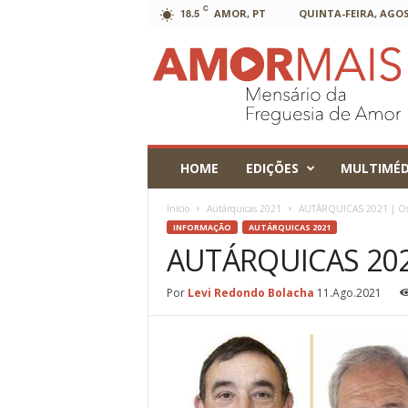
C
18.5
AMOR, PT
QUINTA-FEIRA, AGOS
AmorMais
HOME
EDIÇÕES
MULTIMÉD
Início
Autárquicas 2021
AUTÁRQUICAS 2021 | Os 
INFORMAÇÃO
AUTÁRQUICAS 2021
AUTÁRQUICAS 2021
Por
Levi Redondo Bolacha
11.Ago.2021