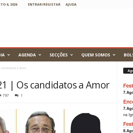
TO 6, 2026
ENTRAR/REGISTAR
AJUDA
IA
AGENDA
SECÇÕES
QUEM SOMOS
BOL
candidatos a Amor
Ag
 | Os candidatos a Amor
Fes
7.Ag
797
1
Enc
7.Ag
na Ig
Fes
8.Ag