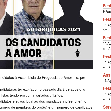
Fes
9.Ag
Fes
13.A
em A
Fes
14.A
em A
Fes
15.A
em A
Ass
 candidatas à Assembleia de Freguesia de Amor – e, por
15.A
Fes
didaturas ter expirado no passado dia 2 de agosto, o
16.A
 listas tendo em conta variados critérios.
em A
didatos efetivos igual ao dos mandatos a preencher no
Ser
 número de membros do órgão) e um número de candidatos