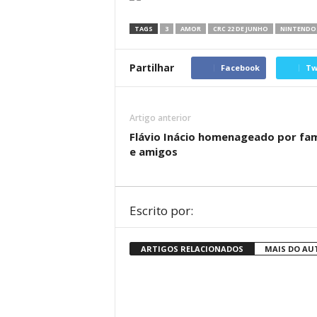
TAGS
3
AMOR
CRC 22 DE JUNHO
NINTENDO
Partilhar
Facebook
Tw
Artigo anterior
Flávio Inácio homenageado por fam
e amigos
Escrito por:
ARTIGOS RELACIONADOS
MAIS DO AU