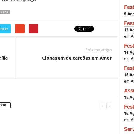
Fes
.NADA
9.Ag
Fes
itter
13.A
em A
Fes
Próximo artigo
14.A
ília
Clonagem de cartões em Amor
em A
Fes
15.A
em A
Ass
15.A
Fes
TOR
16.A
em A
Ser