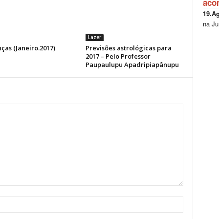
aco
19.A
na Ju
Lazer
ças (Janeiro.2017)
Previsões astrológicas para
2017 – Pelo Professor
Paupaulupu Apadripiapânupu