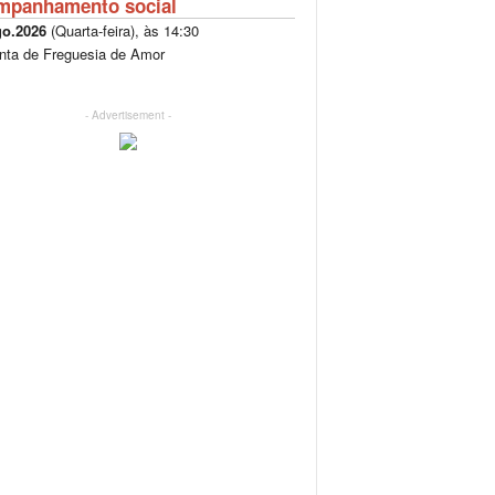
mpanhamento social
go.2026
(
Quarta-feira
), às
14:30
nta de Freguesia de Amor
- Advertisement -