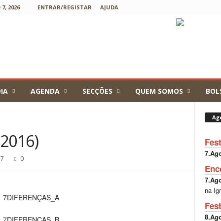
7, 2026
ENTRAR/REGISTAR
AJUDA
IA
AGENDA
SECÇÕES
QUEM SOMOS
BOL
Ag
.2016)
Fes
7.Ag
57
0
Enc
7.Ag
na Ig
Fes
8.Ag