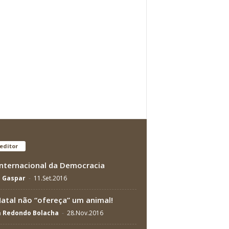
editor
Internacional da Democracia
a Gaspar
-
11.Set.2016
atal não “ofereça” um animal!
a Redondo Bolacha
-
28.Nov.2016