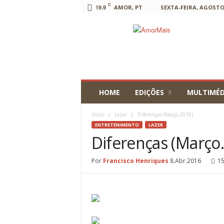
C
19.9
AMOR, PT
SEXTA-FEIRA, AGOSTO 
AmorMais
HOME
EDIÇÕES
MULTIMÉD
Início
Lazer
Diferenças (Março.2016)
ENTRETENIMENTO
LAZER
Diferenças (Março
Por
Francisco Henriques
8.Abr.2016
1