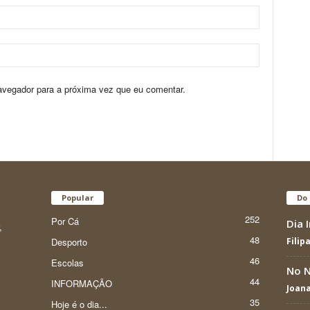
avegador para a próxima vez que eu comentar.
Popular
Do 
252
Por Cá
Dia 
,
48
Desporto
Filip
46
Escolas
No N
44
INFORMAÇÃO
Joan
35
Hoje é o dia...