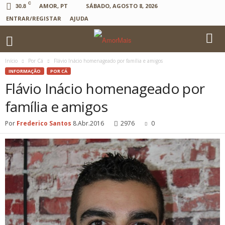
C
30.8
AMOR, PT
SÁBADO, AGOSTO 8, 2026
ENTRAR/REGISTAR
AJUDA
Início
Por Cá
Flávio Inácio homenageado por família e amigos
INFORMAÇÃO
POR CÁ
Flávio Inácio homenageado por
família e amigos
Por
Frederico Santos
8.Abr.2016
2976
0