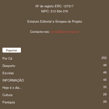
Nº de registo ERC: 127317
NIPC: 513 554 076
Estatuto Editorial e Sinopse do Projeto
Contacte-nos:
jornal@amormais.pt
Popular
252
Por Cá
48
Desporto
46
Escolas
44
INFORMAÇÃO
35
Hoje é o dia...
29
Cultura
26
Paróquia