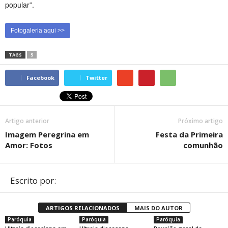
popular”.
Fotogaleria aqui >>
TAGS
5
Facebook
Twitter
Artigo anterior
Próximo artigo
Imagem Peregrina em
Festa da Primeira
Amor: Fotos
comunhão
Escrito por:
ARTIGOS RELACIONADOS
MAIS DO AUTOR
Paróquia
Paróquia
Paróquia