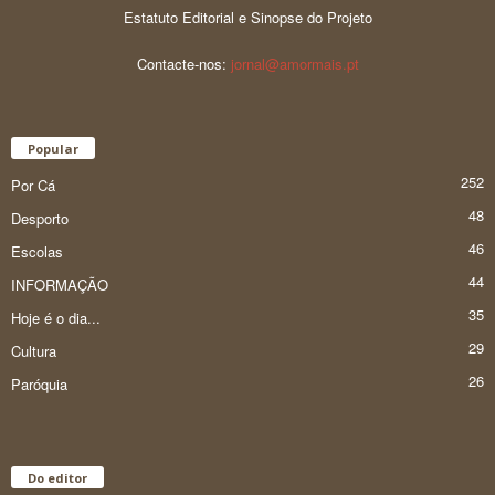
Estatuto Editorial e Sinopse do Projeto
Contacte-nos:
jornal@amormais.pt
Popular
252
Por Cá
48
Desporto
46
Escolas
44
INFORMAÇÃO
35
Hoje é o dia...
29
Cultura
26
Paróquia
Do editor