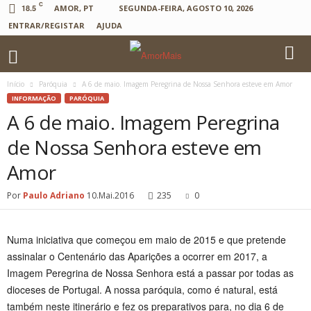
C
18.5
AMOR, PT
SEGUNDA-FEIRA, AGOSTO 10, 2026
ENTRAR/REGISTAR
AJUDA
Início
Paróquia
A 6 de maio. Imagem Peregrina de Nossa Senhora esteve em Amor
INFORMAÇÃO
PARÓQUIA
A 6 de maio. Imagem Peregrina
de Nossa Senhora esteve em
Amor
Por
Paulo Adriano
10.Mai.2016
235
0
Numa iniciativa que começou em maio de 2015 e que pretende
assinalar o Centenário das Aparições a ocorrer em 2017, a
Imagem Peregrina de Nossa Senhora está a passar por todas as
dioceses de Portugal. A nossa paróquia, como é natural, está
também neste itinerário e fez os preparativos para, no dia 6 de