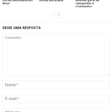
Ultreia diocesiana em
Ultreia diocesana
Reunião geral de
Amor
catequistas e
crismandos
DEIXE UMA RESPOSTA