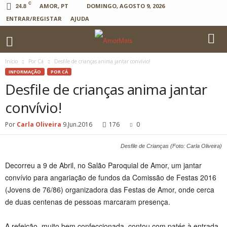
C
24.8
AMOR, PT
DOMINGO, AGOSTO 9, 2026
ENTRAR/REGISTAR
AJUDA
Início
Por Cá
Desfile de crianças anima jantar convívio!
INFORMAÇÃO
POR CÁ
Desfile de crianças anima jantar
convívio!
Por
Carla Oliveira
9.Jun.2016
176
0
Desfile de Crianças (Foto: Carla Oliveira)
Decorreu a 9 de Abril, no Salão Paroquial de Amor, um jantar
convívio para angariação de fundos da Comissão de Festas 2016
(Jovens de 76/86) organizadora das Festas de Amor, onde cerca
de duas centenas de pessoas marcaram presença.
A refeição, muito bem confeccionada, contou com patés à entrada,