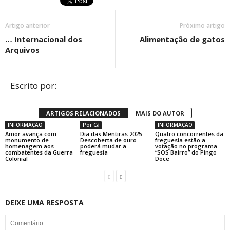
Artigo anterior
Próximo artigo
… Internacional dos
Alimentação de gatos
Arquivos
Escrito por:
ARTIGOS RELACIONADOS
MAIS DO AUTOR
INFORMAÇÃO
Por Cá
INFORMAÇÃO
Amor avança com
Dia das Mentiras 2025.
Quatro concorrentes da
monumento de
Descoberta de ouro
freguesia estão a
homenagem aos
poderá mudar a
votação no programa
combatentes da Guerra
freguesia
“SOS Bairro” do Pingo
Colonial
Doce
DEIXE UMA RESPOSTA