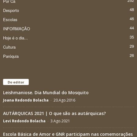
252
Por Cá
48
Desporto
46
Escolas
44
INFORMAÇÃO
35
Hoje é o dia...
29
Cultura
26
Paróquia
Do editor
Leishmaniose. Dia Mundial do Mosquito
Joana Redondo Bolacha
-
20.Ago.2016
AUTÁRQUICAS 2021 | O que são as autárquicas?
Levi Redondo Bolacha
-
3.Ago.2021
Escola Básica de Amor e GNR participam nas comemorações