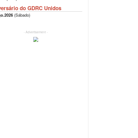
versário do GDRC Unidos
go.2026
(
Sábado
)
- Advertisement -