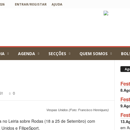
026
ENTRAR/REGISTAR
AJUDA
IA
AGENDA
SECÇÕES
QUEM SOMOS
BOL
Ag
Fes
8.Ag
61
0
Fes
9.Ag
Vespas Unidos (Foto: Francisco Henriques)
Fes
a no Leiria sobre Rodas (18 a 25 de Setembro) com
13.A
em A
 Unidos e FilipeSport.