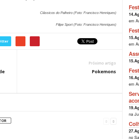
Fes
Clássicos do Palheiro (Foto: Francisco Henriques)
14.A
em A
Filipe Sport (Foto: Francisco Henriques)
Fes
15.A
itter
em A
Ass
15.A
Próximo artigo
Fes
de
Pokemons
16.A
em A
Ser
aco
19.A
na Ju
TOR
Col
27.A
no Sa