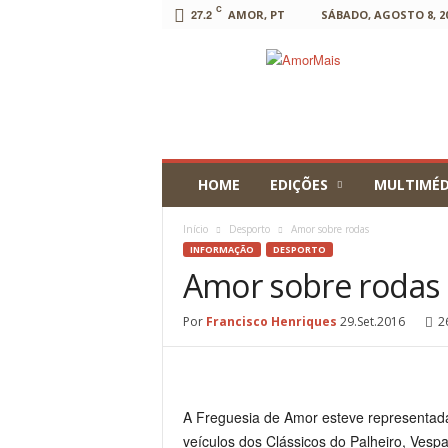
C
27.2
AMOR, PT
SÁBADO, AGOSTO 8, 2
AmorMais
HOME
EDIÇÕES
MULTIMÉD
Início
Desporto
Amor sobre rodas
INFORMAÇÃO
DESPORTO
Amor sobre rodas
Por
Francisco Henriques
29.Set.2016
2
A Freguesia de Amor esteve representad
ve
í
culos dos Clássicos do Palheiro, Vespa