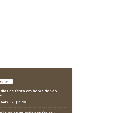
editor
 dias de festa em honra de São
e!
a Góis
-
23.Jun.2016
 levar os animais nas férias?