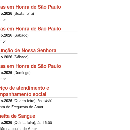
tas em Honra de São Paulo
go.2026
(
Sexta-feira
)
mor
tas em Honra de São Paulo
go.2026
(
Sábado
)
mor
unção de Nossa Senhora
go.2026
(
Sábado
)
tas em Honra de São Paulo
go.2026
(
Domingo
)
mor
viço de atendimento e
mpanhamento social
go.2026
(
Quarta-feira
), às
14:30
nta de Freguesia de Amor
heita de Sangue
go.2026
(
Quinta-feira
), às
16:00
lão paroquial de Amor