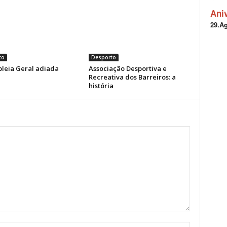
Ani
29.A
to
Desporto
leia Geral adiada
Associação Desportiva e
Recreativa dos Barreiros: a
história