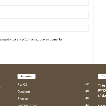
avegador para a próxima vez que eu comentar.
Popular
Do 
252
Por Cá
Três
,
Jorg
48
Desporto
Sílvi
46
Escolas
44
INFORMAÇÃO
Como