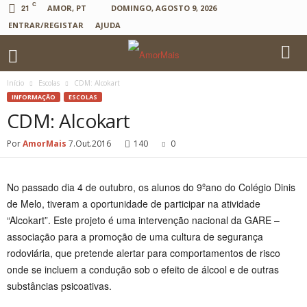
C
21
AMOR, PT
DOMINGO, AGOSTO 9, 2026
ENTRAR/REGISTAR
AJUDA
Início
Escolas
CDM: Alcokart
INFORMAÇÃO
ESCOLAS
CDM: Alcokart
Por
AmorMais
7.Out.2016
140
0
No passado dia 4 de outubro, os alunos do 9ºano do Colégio Dinis
de Melo, tiveram a oportunidade de participar na atividade
“Alcokart”. Este projeto é uma intervenção nacional da GARE –
associação para a promoção de uma cultura de segurança
rodoviária, que pretende alertar para comportamentos de risco
onde se incluem a condução sob o efeito de álcool e de outras
substâncias psicoativas.