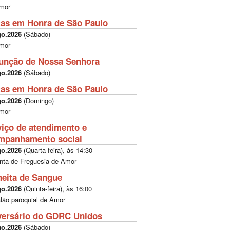
mor
tas em Honra de São Paulo
go.2026
(
Sábado
)
mor
unção de Nossa Senhora
go.2026
(
Sábado
)
tas em Honra de São Paulo
go.2026
(
Domingo
)
mor
viço de atendimento e
mpanhamento social
go.2026
(
Quarta-feira
), às
14:30
nta de Freguesia de Amor
heita de Sangue
go.2026
(
Quinta-feira
), às
16:00
lão paroquial de Amor
versário do GDRC Unidos
go.2026
(
Sábado
)