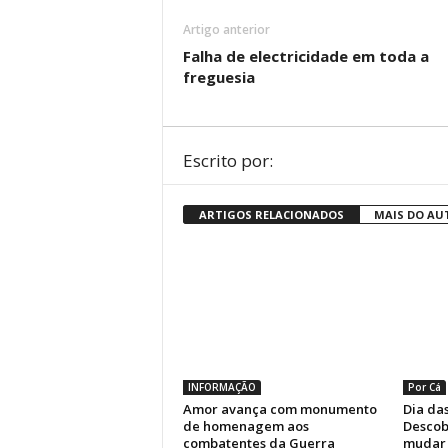
Artigo anterior
Falha de electricidade em toda a
freguesia
Escrito por:
ARTIGOS RELACIONADOS
MAIS DO AU
INFORMAÇÃO
Por Cá
Amor avança com monumento
Dia das
de homenagem aos
Descob
combatentes da Guerra
mudar 