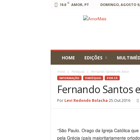
C
19.8
AMOR, PT
DOMINGO, AGOSTO 9, 
AmorMais
HOME
EDIÇÕES
MULTIMÉD
Início
Paróquia
Fernando Santos em Amor
INFORMAÇÃO
PARÓQUIA
POR CÁ
Fernando Santos
Por
Levi Redondo Bolacha
25.Out.2016
“São Paulo. Orago da Igreja Católica q
pela Grécia (país maioritariamente ortod