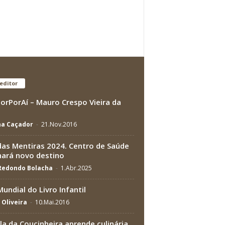
editor
rPorAí – Mauro Crespo Vieira da
na Caçador
-
21.Nov.2016
das Mentiras 2024. Centro de Saúde
ará novo destino
 Redondo Bolacha
-
1.Abr.2025
Mundial do Livro Infantil
 Oliveira
-
10.Mai.2016
la da Coucinheira aprende culinária