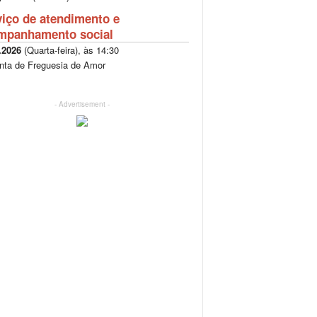
viço de atendimento e
mpanhamento social
.2026
(
Quarta-feira
), às
14:30
nta de Freguesia de Amor
- Advertisement -