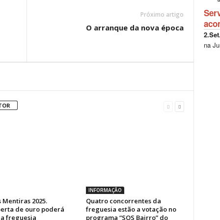
Ser
Próximo artigo
aco
O arranque da nova época
2.Set
na Ju
TOR
INFORMAÇÃO
 Mentiras 2025.
Quatro concorrentes da
erta de ouro poderá
freguesia estão a votação no
a freguesia
programa “SOS Bairro” do