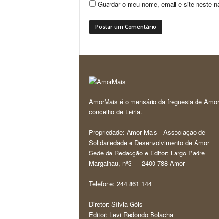
Guardar o meu nome, email e site neste n
AmorMais é o mensário da freguesia de Amor
concelho de Leiria.
Propriedade: Amor Mais - Associação de
Solidariedade e Desenvolvimento de Amor
Sede da Redacção e Editor: Largo Padre
Margalhau, nº3 — 2400-788 Amor
Telefone: 244 861 144
Diretor: Sílvia Góis
Editor: Levi Redondo Bolacha