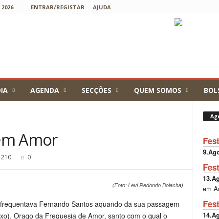
2026
ENTRAR/REGISTAR
AJUDA
IA
AGENDA
SECÇÕES
QUEM SOMOS
BOL
Ag
 em Amor
Fes
9.Ag
210
0
Fes
13.A
(Foto: Levi Redondo Bolacha)
em A
Fes
ue frequentava Fernando Santos aquando da sua passagem
14.A
oxo), Orago da Freguesia de Amor, santo com o qual o