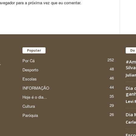
avegador para a próxima vez que eu comentar.
Popular
Do 
252
Por Cá
#Amo
,
Silva
48
Desporto
Julia
46
Escolas
44
INFORMAÇÃO
Dia 
ganh
35
Hoje é o dia...
Levi
29
Cultura
26
Dia 
Paróquia
Carla
Esco