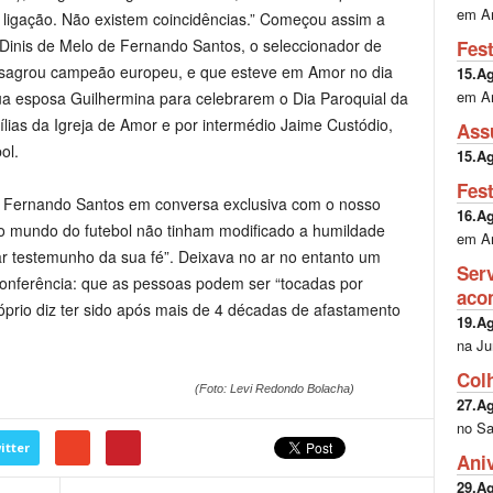
em A
 ligação. Não existem coincidências.” Começou assim a
 Dinis de Melo de Fernando Santos, o seleccionador de
Fes
e sagrou campeão europeu, e que esteve em Amor no dia
15.A
em A
a esposa Guilhermina para celebrarem o Dia Paroquial da
ílias da Igreja de Amor e por intermédio Jaime Custódio,
Ass
ol.
15.A
Fes
), Fernando Santos em conversa exclusiva com o nosso
16.A
no mundo do futebol não tinham modificado a humildade
em A
dar testemunho da sua fé”. Deixava no ar no entanto um
Ser
conferência: que as pessoas podem ser “tocadas por
aco
prio diz ter sido após mais de 4 décadas de afastamento
19.A
na Ju
Col
(Foto: Levi Redondo Bolacha)
27.A
no Sa
itter
Ani
29.A