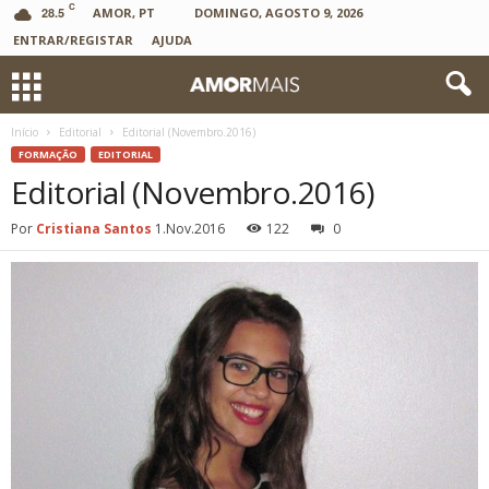
C
28.5
AMOR, PT
DOMINGO, AGOSTO 9, 2026
ENTRAR/REGISTAR
AJUDA
Início
Editorial
Editorial (Novembro.2016)
FORMAÇÃO
EDITORIAL
Editorial (Novembro.2016)
Por
Cristiana Santos
1.Nov.2016
122
0