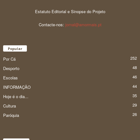
Estatuto Editorial e Sinopse do Projeto
Contacte-nos:
jornal@amormais.pt
Popular
252
Por Cá
48
Desporto
46
Escolas
44
INFORMAÇÃO
35
Hoje é o dia...
29
Cultura
26
Paróquia