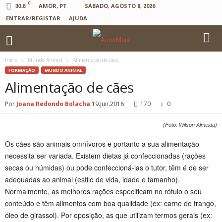
C
30.8
AMOR, PT
SÁBADO, AGOSTO 8, 2026
ENTRAR/REGISTAR
AJUDA
Início
Mundo Animal
Alimentação de cães
FORMAÇÃO
MUNDO ANIMAL
Alimentação de cães
Por
Joana Redondo Bolacha
19.Jun.2016
170
0
(Foto: Wilson Almeida)
Os cães são animais omnívoros e portanto a sua alimentação
necessita ser variada. Existem dietas já confeccionadas (rações
secas ou húmidas) ou pode confeccioná-las o tutor, têm é de ser
adequadas ao animal (estilo de vida, idade e tamanho).
Normalmente, as melhores rações especificam no rótulo o seu
conteúdo e têm alimentos com boa qualidade (ex: carne de frango,
óleo de girassol). Por oposição, as que utilizam termos gerais (ex: