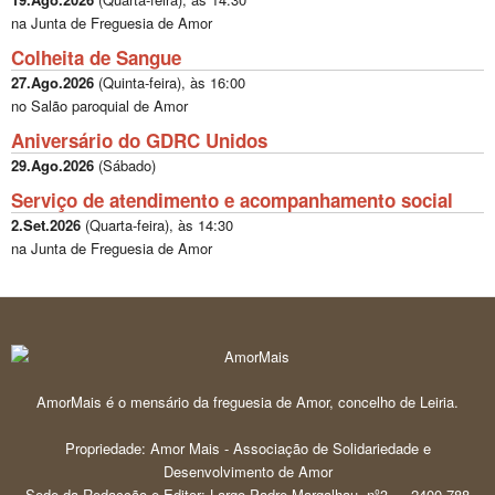
na Junta de Freguesia de Amor
Colheita de Sangue
27.Ago.2026
(
Quinta-feira
), às
16:00
no Salão paroquial de Amor
Aniversário do GDRC Unidos
29.Ago.2026
(
Sábado
)
Serviço de atendimento e acompanhamento social
2.Set.2026
(
Quarta-feira
), às
14:30
na Junta de Freguesia de Amor
AmorMais é o mensário da freguesia de Amor, concelho de Leiria.
Propriedade: Amor Mais - Associação de Solidariedade e
Desenvolvimento de Amor
Sede da Redacção e Editor: Largo Padre Margalhau, nº3 — 2400-788