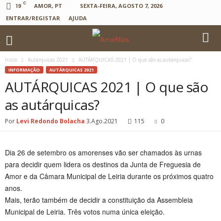
C
19
AMOR, PT
SEXTA-FEIRA, AGOSTO 7, 2026
ENTRAR/REGISTAR
AJUDA
Início
Autárquicas 2021
AUTÁRQUICAS 2021 | O que são as autárquicas?
INFORMAÇÃO
AUTÁRQUICAS 2021
AUTÁRQUICAS 2021 | O que são
as autárquicas?
Por
Levi Redondo Bolacha
3.Ago.2021
115
0
Dia 26 de setembro os amorenses vão ser chamados às urnas
para decidir quem lidera os destinos da Junta de Freguesia de
Amor e da Câmara Municipal de Leiria durante os próximos quatro
anos.
Mais, terão também de decidir a constituição da Assembleia
Municipal de Leiria. Três votos numa única eleição.