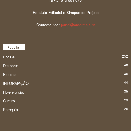
NIPC: 513 554 076
Estatuto Editorial e Sinopse do Projeto
Contacte-nos:
jornal@amormais.pt
Popular
252
Por Cá
48
Desporto
46
Escolas
44
INFORMAÇÃO
35
Hoje é o dia...
29
Cultura
26
Paróquia