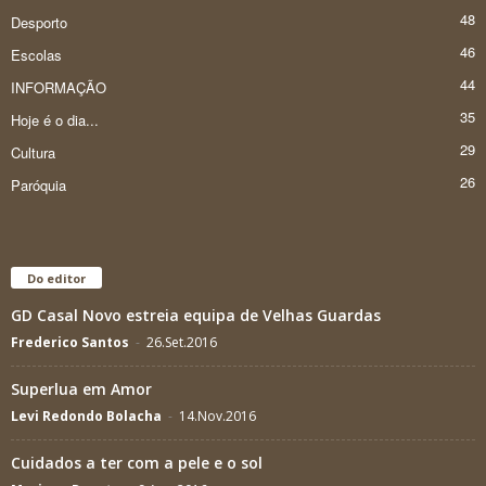
48
Desporto
46
Escolas
44
INFORMAÇÃO
35
Hoje é o dia...
29
Cultura
26
Paróquia
Do editor
GD Casal Novo estreia equipa de Velhas Guardas
Frederico Santos
-
26.Set.2016
Superlua em Amor
Levi Redondo Bolacha
-
14.Nov.2016
Cuidados a ter com a pele e o sol