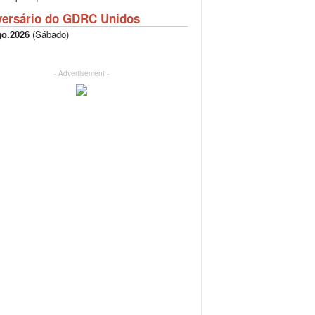
versário do GDRC Unidos
go.2026
(
Sábado
)
- Advertisement -