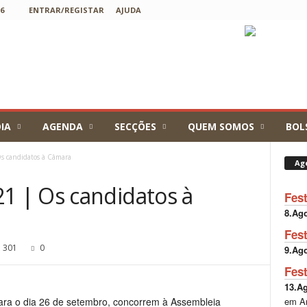
6
ENTRAR/REGISTAR
AJUDA
IA
AGENDA
SECÇÕES
QUEM SOMOS
BOL
 candidatos à Câmara
Ag
 | Os candidatos à
Fes
8.Ag
Fes
301
0
9.Ag
Fes
13.A
em A
ara o dia 26 de setembro, concorrem à Assembleia