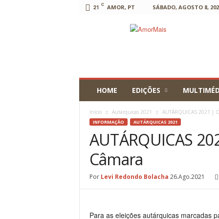
C
21
AMOR, PT
SÁBADO, AGOSTO 8, 202
AmorMais
HOME
EDIÇÕES
MULTIMÉD
Início
Autárquicas 2021
AUTÁRQUICAS 2021 | Os
INFORMAÇÃO
AUTÁRQUICAS 2021
AUTÁRQUICAS 2021
Câmara
Por
Levi Redondo Bolacha
26.Ago.2021
Para as eleições autárquicas marcadas p