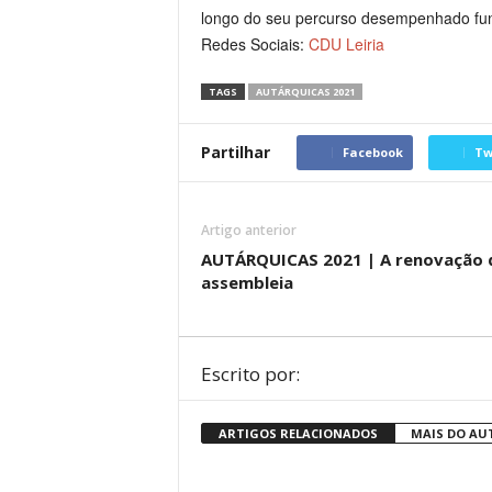
longo do seu percurso desempenhado fun
Redes Sociais:
CDU Leiria
TAGS
AUTÁRQUICAS 2021
Partilhar
Facebook
Tw
Artigo anterior
AUTÁRQUICAS 2021 | A renovação 
assembleia
Escrito por:
ARTIGOS RELACIONADOS
MAIS DO AU