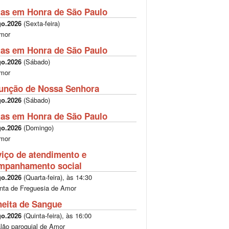
tas em Honra de São Paulo
go.2026
(
Sexta-feira
)
mor
tas em Honra de São Paulo
go.2026
(
Sábado
)
mor
unção de Nossa Senhora
go.2026
(
Sábado
)
tas em Honra de São Paulo
go.2026
(
Domingo
)
mor
viço de atendimento e
mpanhamento social
go.2026
(
Quarta-feira
), às
14:30
nta de Freguesia de Amor
heita de Sangue
go.2026
(
Quinta-feira
), às
16:00
lão paroquial de Amor