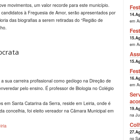
ove movimentos, um valor recorde para este município.
Fes
 candidatos à Freguesia de Amor, serão apresentados por
14.A
ria das biografias a serem retiradas do “Região de
em A
lho.
Fes
15.A
em A
ocrata
Ass
15.A
Fes
16.A
u a sua carreira profissional como geólogo na Direção de
em A
nveredar pelo ensino. É professor de Biologia no Colégio
Ser
aco
es em Santa Catarina da Serra, reside em Leiria, onde é
19.A
da concelhia, foi eleito vereador na Câmara Municipal em
na Ju
Col
iria
27.A
no Sa