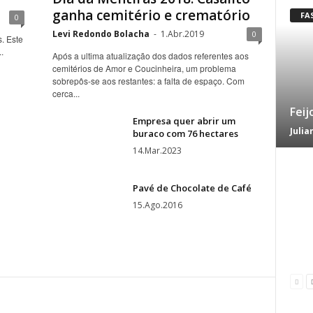
ganha cemitério e crematório
FA
0
Levi Redondo Bolacha
-
1.Abr.2019
0
. Este
.
Após a ultima atualização dos dados referentes aos
cemitérios de Amor e Coucinheira, um problema
sobrepôs-se aos restantes: a falta de espaço. Com
cerca...
Feij
Empresa quer abrir um
Julia
buraco com 76 hectares
14.Mar.2023
Pavé de Chocolate de Café
15.Ago.2016