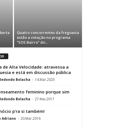
oberta
Quatro concorrentes da freguesia
estão a votação no programa
“SOS Bairro” do...
OD
a de Alta Velocidade: atravessa a
uesia e está em discussão pública
 Redondo Bolacha
-
14.Mar.2025
nseamento feminino porque sim
 Redondo Bolacha
-
27.Mai.2017
nócio p’ra si também!
o Adriano
-
20.Mar.2016