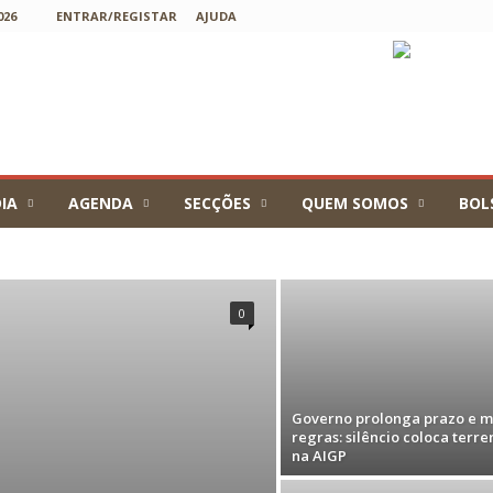
026
ENTRAR/REGISTAR
AJUDA
IA
AGENDA
SECÇÕES
QUEM SOMOS
BOL
nidos
0
Governo prolonga prazo e 
regras: silêncio coloca terre
na AIGP