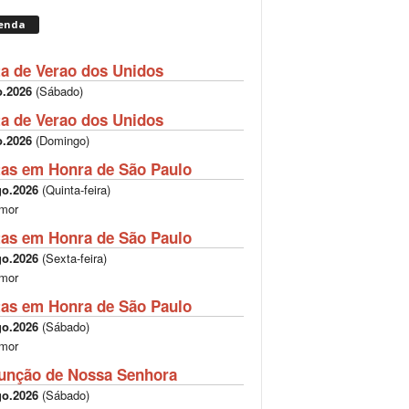
BT Sport: Unmissable Moments |
enda
#btsport
01:01
ta de Verao dos Unidos
Drag race: BMW X5 M50d versus
o.2026
(
Sábado
)
Range Rover Sport Supercharged
V8
02:46
ta de Verao dos Unidos
Car Tech - 2014 Lexus CT 200h F
o.2026
(
Domingo
)
Sport
09:22
tas em Honra de São Paulo
Top 10 Crazy Moments in Sports
go.2026
(
Quinta-feira
)
09:03
mor
tas em Honra de São Paulo
go.2026
(
Sexta-feira
)
mor
tas em Honra de São Paulo
go.2026
(
Sábado
)
mor
unção de Nossa Senhora
go.2026
(
Sábado
)