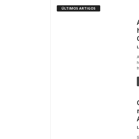
ÚLTIMOS ARTIGOS
L
A
h
f
L
S