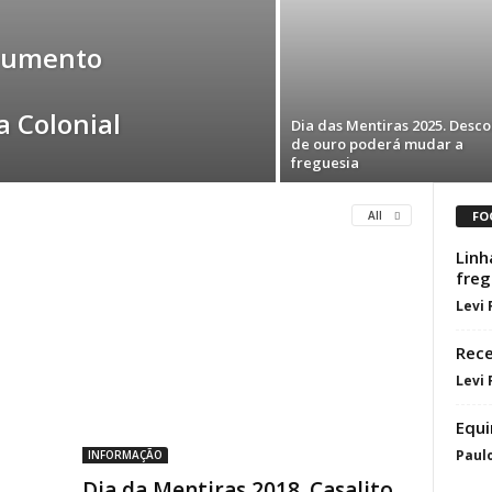
numento
 Colonial
Dia das Mentiras 2025. Desc
de ouro poderá mudar a
freguesia
FO
All
Linh
freg
Levi
Rece
Levi
Equi
Paul
INFORMAÇÃO
Dia da Mentiras 2018. Casalito