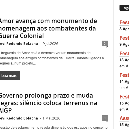
Ag
Amor avança com monumento de
Fes
homenagem aos combatentes da
8.Ag
Guerra Colonial
Fes
evi Redondo Bolacha
-
9.Jul.2026
0
9.Ag
Fes
 freguesia de Amor está a desenvolver um monumento de
omenagem aos antigos combatentes da Guerra Colonial ligados à
13.A
reguesia, num projeto...
em A
Fes
Leia mais
14.A
em A
Governo prolonga prazo e muda
Fes
regras: silêncio coloca terrenos na
15.A
AIGP
em A
Ass
evi Redondo Bolacha
-
1.Mai.2026
0
15.A
essão de esclarecimento revela dimensão dos estragos no concelho