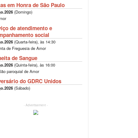
tas em Honra de São Paulo
go.2026
(
Domingo
)
mor
viço de atendimento e
mpanhamento social
go.2026
(
Quarta-feira
), às
14:30
nta de Freguesia de Amor
heita de Sangue
go.2026
(
Quinta-feira
), às
16:00
lão paroquial de Amor
versário do GDRC Unidos
go.2026
(
Sábado
)
- Advertisement -