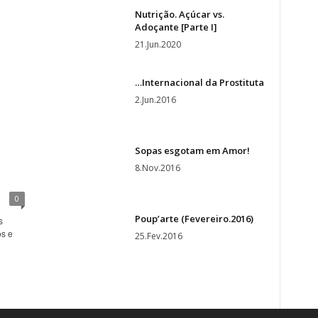
Nutrição. Açúcar vs.
Adoçante [Parte I]
21.Jun.2020
…Internacional da Prostituta
2.Jun.2016
Sopas esgotam em Amor!
8.Nov.2016
0
Poup’arte (Fevereiro.2016)
s
os e
25.Fev.2016