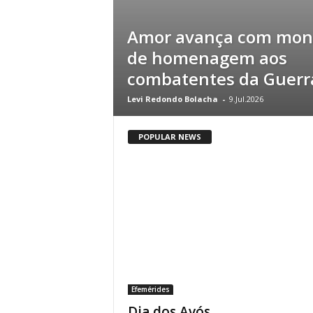
Amor avança com mo
de homenagem aos
combatentes da Guerra
Levi Redondo Bolacha
-
9.Jul.2026
POPULAR NEWS
Efemérides
Dia dos Avós