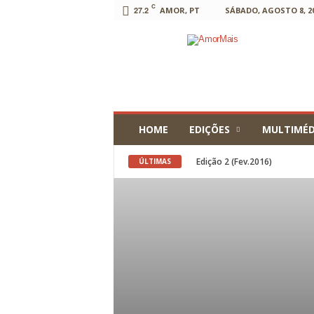
C
27.2
AMOR, PT
SÁBADO, AGOSTO 8, 2
AmorMais
HOME
EDIÇÕES
MULTIMÉD
Edição 2 (Fev.2016)
Tasquinhas de Inverno nos U
ÚLTIMAS