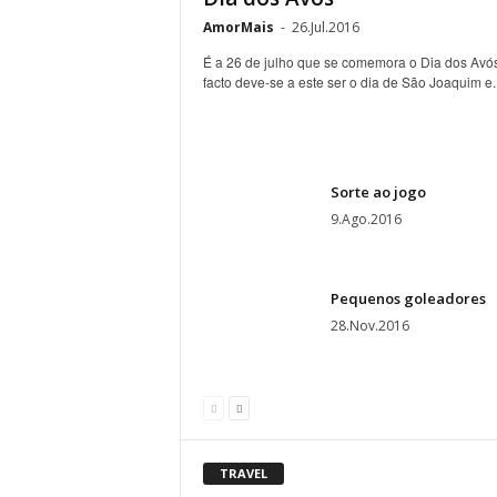
AmorMais
-
26.Jul.2016
É a 26 de julho que se comemora o Dia dos Avós
facto deve-se a este ser o dia de São Joaquim e..
Sorte ao jogo
9.Ago.2016
Pequenos goleadores
28.Nov.2016
TRAVEL