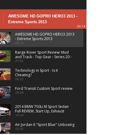
AWESOME HD GOPRO HERO3 2013 -
Extreme Sports 2013
05:14
AWESOME HD GOPRO HERO3 2013
- Extreme Sports 2013
05:14
Range Rover Sport Review: Mud
and Track - Top Gear - Series 20 -
BBC
07:56
Technology in Sport - Is it
Cheating?
06:22
Ford Transit Custom Sport review
09:09
2014 BMW 750Li M Sport Sedan
Full REVIEW, Start Up, Exhaust
19:18
Air Jordan 6 "Sport Blue" Unboxing
02:26