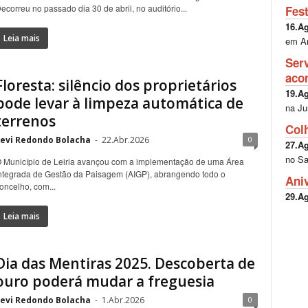
ecorreu no passado dia 30 de abril, no auditório...
Fes
16.A
Leia mais
em A
Ser
aco
Floresta: silêncio dos proprietários
19.A
pode levar à limpeza automática de
na Ju
terrenos
Col
evi Redondo Bolacha
-
22.Abr.2026
0
27.A
no Sa
 Município de Leiria avançou com a implementação de uma Área
ntegrada de Gestão da Paisagem (AIGP), abrangendo todo o
Ani
oncelho, com...
29.A
Leia mais
Dia das Mentiras 2025. Descoberta de
ouro poderá mudar a freguesia
evi Redondo Bolacha
-
1.Abr.2026
0